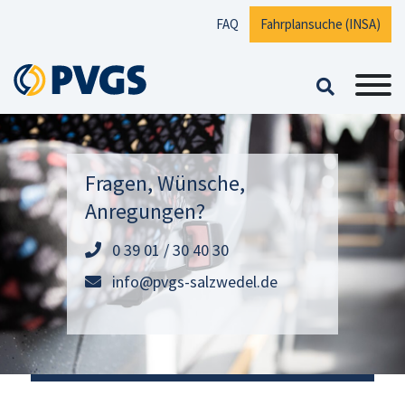
Zum Inhalt springen
FAQ
Fahrplansuche (INSA)
Fragen, Wünsche,
Anregungen?
0 39 01 / 30 40 30
info@pvgs-salzwedel.de